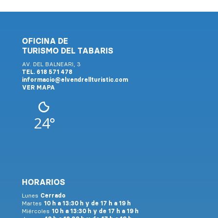
OFICINA DE
TURISMO DEL TABARIS
AV. DEL BALNEARI, 3
TEL. 618 571 478
informacio@elvendrellturistic.com
VER MAPA
24°
HORARIOS
Lunes
Cerrado
Martes
10 h a 13:30 h y de 17 h a 19 h
Miércoles
10 h a 13:30 h y de 17 h a 19 h