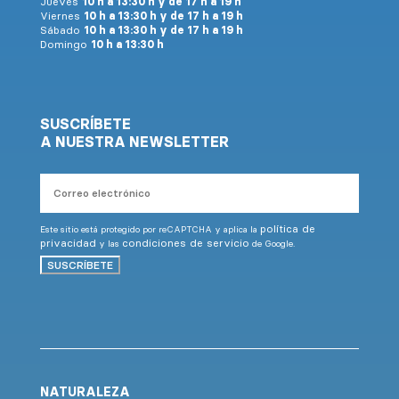
Jueves
10 h a 13:30 h y de 17 h a 19 h
Viernes
10 h a 13:30 h y de 17 h a 19 h
Sábado
10 h a 13:30 h y de 17 h a 19 h
Domingo
10 h a 13:30 h
SUSCRÍBETE
A NUESTRA NEWSLETTER
Correo
electrónico
política de
Este sitio está protegido por reCAPTCHA y aplica la
privacidad
condiciones de servicio
y las
de Google.
SUSCRÍBETE
NATURALEZA