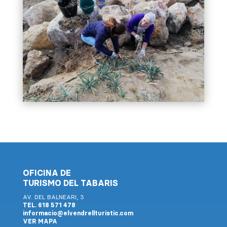
OFICINA DE
TURISMO DEL TABARIS
AV. DEL BALNEARI, 3
TEL. 618 571 478
informacio@elvendrellturistic.com
VER MAPA