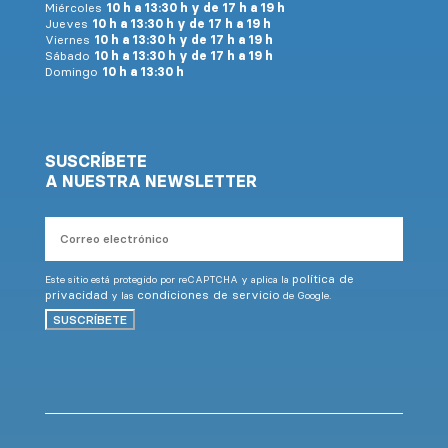
Miércoles
10 h a 13:30 h y de 17 h a 19 h
Jueves
10 h a 13:30 h y de 17 h a 19 h
Viernes
10 h a 13:30 h y de 17 h a 19 h
Sábado
10 h a 13:30 h y de 17 h a 19 h
Domingo
10 h a 13:30 h
SUSCRÍBETE
A NUESTRA NEWSLETTER
Correo
electrónico
política de
Este sitio está protegido por reCAPTCHA y aplica la
privacidad
condiciones de servicio
y las
de Google.
SUSCRÍBETE