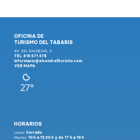
OFICINA DE
TURISMO DEL TABARIS
AV. DEL BALNEARI, 3
TEL. 618 571 478
informacio@elvendrellturistic.com
VER MAPA
27°
HORARIOS
Lunes
Cerrado
Martes
10 h a 13:30 h y de 17 h a 19 h