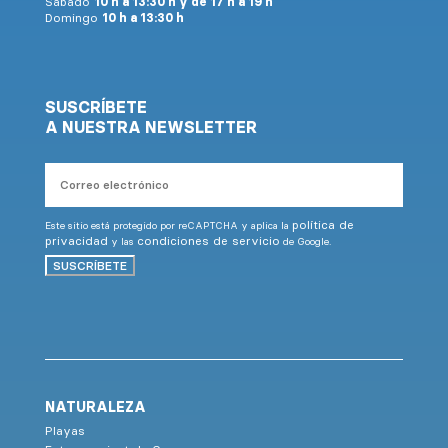
Sábado
10 h a 13:30 h y de 17 h a 19 h
Domingo
10 h a 13:30 h
SUSCRÍBETE
A NUESTRA NEWSLETTER
Correo
electrónico
política de
Este sitio está protegido por reCAPTCHA y aplica la
privacidad
condiciones de servicio
y las
de Google.
SUSCRÍBETE
NATURALEZA
Playas