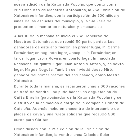
nueva edición de la Xatonada Popular, que contó con el
26è Concurso de Maestros Xatonaires; la 25a Exhibición de
Xatonaires Infantiles, con la participación de 200 niños y
niñas de las escuelas del municipio, y la 19a Feria de
productos alimentarios naturales y artesanales.
A las 10 de la mañana se inició el 26è Concurso de
Maestros Xatonaires, que reunió 50 participantes. Los
ganadores de este año fueron: en primer lugar, M. Carme
Fernández; en segundo lugar, Josep Lluís Fernández; en
tercer lugar, Laura Rovira; en cuarto lugar, Immaculada
Recasens; en quinto lugar, Juan Antonio Alfaro, y, en sexto
lugar, Magda Nogués. También se invistió Josep Miró,
ganador del primer premio del año pasado, como Mestre
Xatonaire.
Durante toda la mañana, se repartieron unas 2.000 raciones
de xató de Vendrell, se pudo hacer una degustación de
Cafés Brasilia (patrocinador de la Xatonada Popular) y se
disfrutó de la animación a cargo de la compañía Gobern de
Cataluña. Además, hubo un encuentro de intercambio de
placas de cava y una ruleta solidaria que recaudó 500
euros para Càritas.
Coincidiendo con la 25a edición de la Exhibición de
Xatonaires Infantiles, la vendrellenca Griselda Soler