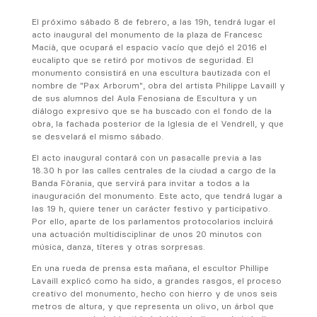
El próximo sábado 8 de febrero, a las 19h, tendrá lugar el
acto inaugural del monumento de la plaza de Francesc
Macià, que ocupará el espacio vacío que dejó el 2016 el
eucalipto que se retiró por motivos de seguridad. El
monumento consistirá en una escultura bautizada con el
nombre de "Pax Arborum", obra del artista Philippe Lavaill y
de sus alumnos del Aula Fenosiana de Escultura y un
diálogo expresivo que se ha buscado con el fondo de la
obra, la fachada posterior de la Iglesia de el Vendrell, y que
se desvelará el mismo sábado.
El acto inaugural contará con un pasacalle previa a las
18.30 h por las calles centrales de la ciudad a cargo de la
Banda Fòrania, que servirá para invitar a todos a la
inauguración del monumento. Este acto, que tendrá lugar a
las 19 h, quiere tener un carácter festivo y participativo.
Por ello, aparte de los parlamentos protocolarios incluirá
una actuación multidisciplinar de unos 20 minutos con
música, danza, títeres y otras sorpresas.
En una rueda de prensa esta mañana, el escultor Phillipe
Lavaill explicó como ha sido, a grandes rasgos, el proceso
creativo del monumento, hecho con hierro y de unos seis
metros de altura, y que representa un olivo, un árbol que