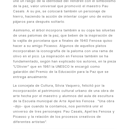
une un rasgo de la identidad del Vendrell con el simbolismo
de la paz, valor universal que promovió el maestro Pau
Casals. A su pie, se colocará también un personaje de
hierro, haciendo la acción de intentar coger uno de estos
pájaros para después soltarlo.
Asimismo, el árbol incorpora también a su copa las siluetas
de unas palomas de la paz, que beben de la inspiración de
la vajilla de porcelana que a finales de 1940 Fenosa quiso
hacer a su amigo Picasso. Algunos de aquellos platos
incorporaban la iconografía de la paloma con una rama de
olivo en el pico. La inspiración en Fenosa también se ha
fundamentado, según han explicado los autores, en la pieza
"L’Olivier" que en 1981 la UNESCO le encargó como
galardón del Premio de la Educación para la Paz que se
entrega anualmente.
La concejala de Cultura, Silvia Vaquero, felicitó por la
incorporación al patrimonio cultural urbano de una obra de
arte hecha por el maestro y alumnos del aula de escultura
de la Escuela municipal de Arte Apel·les Fenosa . "Una obra
-dijo- que cuando la contamos, nos permitirá unir el
universo de tres personajes: Pau Casals, Apel·les Fenosa y
Picasso y la relación de los procesos creativos de
diferentes artistas".