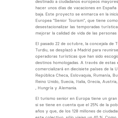
destinado a ciudadanos europeos mayores
hacer unos días de vacaciones en España
baja. Este proyecto se enmarca en la inici
Europea "Senior Tourism", que tiene como 
desestacionalizar las temporadas turística
mejorar la calidad de vida de las persona
El pasado 22 de octubre, la concejala de 
Turdiu, se desplazó a Madrid para reunirs
operadoras turísticas que han sido escogi
destinos homologadas. A través de estas 
comercializará en diecisiete países de la U
República Checa, Eslovaquia, Rumanía, Bulg
Reino Unido, Suecia, Italia, Grecia, Austria,
, Hungría y Alemania.
El turismo senior en Europa tiene un gran
si se tiene en cuenta que el 25% de la po
años y que, de los 128 millones de ciudad
este colectivo, sólo viajan un 40 %. Como d