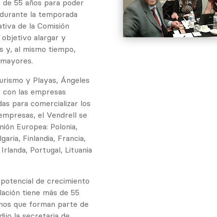
 de 55 años para poder
 durante la temporada
ativa de la Comisión
objetivo alargar y
s y, al mismo tiempo,
s mayores.
Turismo y Playas, Ángeles
e con las empresas
das para comercializar los
empresas, el Vendrell se
nión Europea: Polonia,
aria, Finlandia, Francia,
 Irlanda, Portugal, Lituania
 potencial de crecimiento
blación tiene más de 55
anos que forman parte de
ijo la secretaria de