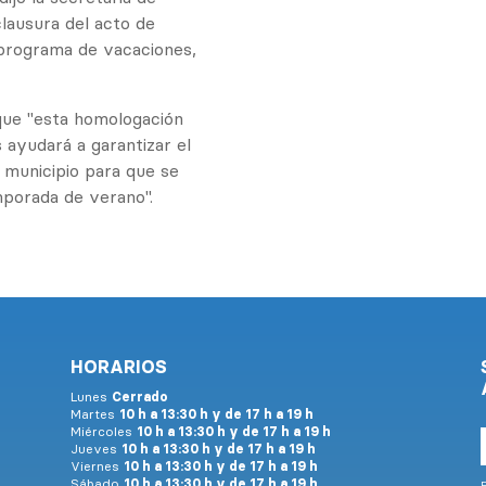
clausura del acto de
 programa de vacaciones,
 que "esta homologación
 ayudará a garantizar el
 municipio para que se
mporada de verano".
HORARIOS
Lunes
Cerrado
Martes
10 h a 13:30 h y de 17 h a 19 h
Miércoles
10 h a 13:30 h y de 17 h a 19 h
Jueves
10 h a 13:30 h y de 17 h a 19 h
Viernes
10 h a 13:30 h y de 17 h a 19 h
Sábado
10 h a 13:30 h y de 17 h a 19 h
E