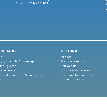
Domingo
10 h a 13:30 h
G
IVIDADES
CULTURA
as
Museos
ny y riuet de Coma-ruga
Grandes eventos
Madrigueres
Pau Casals
o del Mata
Auditorio Pau Casals
rva Marina de la Masía Blanca
Espectáculos culturales
nos
Rutas Culturales