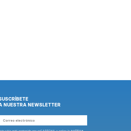
SUSCRÍBETE
A NUESTRA NEWSLETTER
Correo
electrónico
política
ste sitio está protegido por reCAPTCHA y aplica la