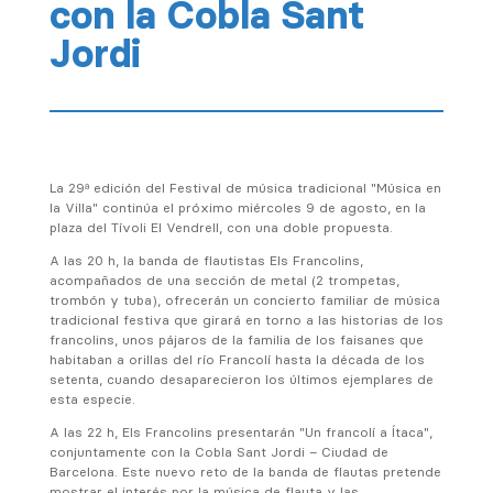
con la Cobla Sant
Jordi
La 29ª edición del Festival de música tradicional "Música en
la Villa" continúa el próximo miércoles 9 de agosto, en la
plaza del Tívoli El Vendrell, con una doble propuesta.
A las 20 h, la banda de flautistas Els Francolins,
acompañados de una sección de metal (2 trompetas,
trombón y tuba), ofrecerán un concierto familiar de música
tradicional festiva que girará en torno a las historias de los
francolins, unos pájaros de la familia de los faisanes que
habitaban a orillas del río Francolí hasta la década de los
setenta, cuando desaparecieron los últimos ejemplares de
esta especie.
A las 22 h, Els Francolins presentarán "Un francolí a Ítaca",
conjuntamente con la Cobla Sant Jordi – Ciudad de
Barcelona. Este nuevo reto de la banda de flautas pretende
mostrar el interés por la música de flauta y las