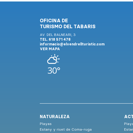
OFICINA DE
TURISMO DEL TABARIS
AV. DEL BALNEARI, 3
TEL. 618 571 478
informacio@elvendrellturistic.com
VER MAPA
30°
NATURALEZA
ACT
Playas
Play
Estany y riuet de Coma-ruga
Esta