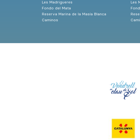
Les Madrigueres
Les 
Fondo del Mata
Fond
Reserva Marina de la Masía Blanca
Rese
Caminos
Cami