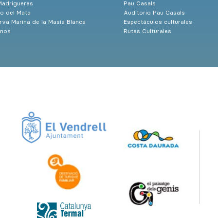
Madrigueres
Pau Casals
o del Mata
Auditorio Pau Casals
rva Marina de la Masía Blanca
Espectáculos culturales
nos
Rutas Culturales