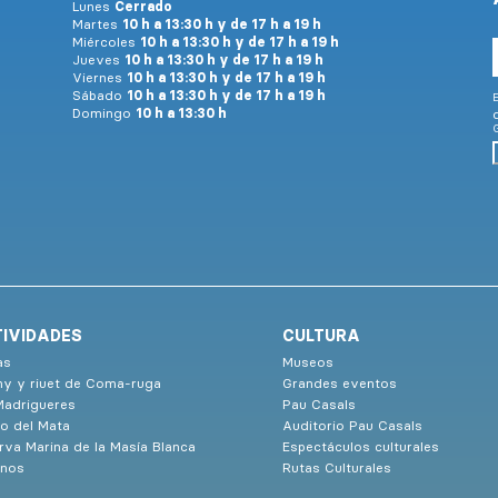
Lunes
Cerrado
Martes
10 h a 13:30 h y de 17 h a 19 h
Miércoles
10 h a 13:30 h y de 17 h a 19 h
Jueves
10 h a 13:30 h y de 17 h a 19 h
Viernes
10 h a 13:30 h y de 17 h a 19 h
Sábado
10 h a 13:30 h y de 17 h a 19 h
E
Domingo
10 h a 13:30 h
G
IVIDADES
CULTURA
as
Museos
ny y riuet de Coma-ruga
Grandes eventos
Madrigueres
Pau Casals
o del Mata
Auditorio Pau Casals
rva Marina de la Masía Blanca
Espectáculos culturales
nos
Rutas Culturales