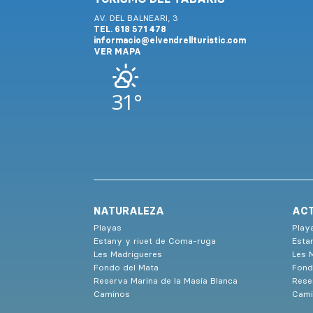
AV. DEL BALNEARI, 3
TEL. 618 571 478
informacio@elvendrellturistic.com
VER MAPA
31°
NATURALEZA
ACT
Playas
Play
Estany y riuet de Coma-ruga
Esta
Les Madrigueres
Les 
Fondo del Mata
Fond
Reserva Marina de la Masía Blanca
Rese
Caminos
Cami