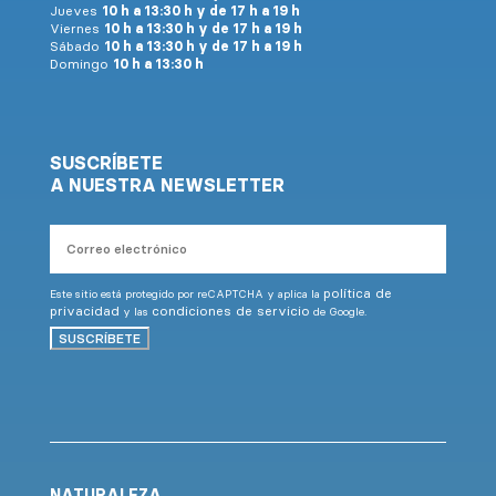
Jueves
10 h a 13:30 h y de 17 h a 19 h
Viernes
10 h a 13:30 h y de 17 h a 19 h
Sábado
10 h a 13:30 h y de 17 h a 19 h
Domingo
10 h a 13:30 h
SUSCRÍBETE
A NUESTRA NEWSLETTER
Correo
electrónico
política de
Este sitio está protegido por reCAPTCHA y aplica la
privacidad
condiciones de servicio
y las
de Google.
SUSCRÍBETE
NATURALEZA