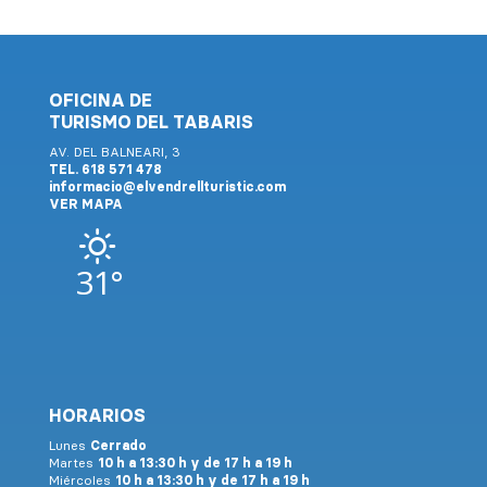
OFICINA DE
TURISMO DEL TABARIS
AV. DEL BALNEARI, 3
TEL. 618 571 478
informacio@elvendrellturistic.com
VER MAPA
31°
HORARIOS
Lunes
Cerrado
Martes
10 h a 13:30 h y de 17 h a 19 h
Miércoles
10 h a 13:30 h y de 17 h a 19 h