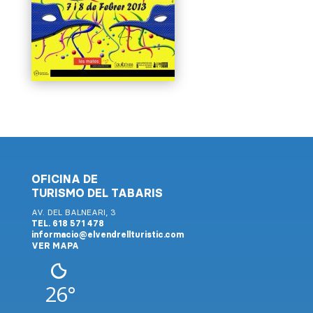
OFICINA DE
TURISMO DEL TABARIS
AV. DEL BALNEARI, 3
TEL. 618 571 478
informacio@elvendrellturistic.com
VER MAPA
26°