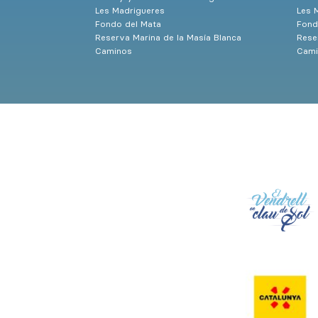
Les Madrigueres
Les 
Fondo del Mata
Fond
Reserva Marina de la Masía Blanca
Rese
Caminos
Cami