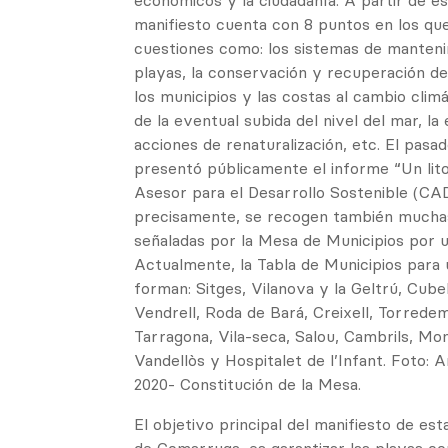
económicos y la ciudadanía. A partir de est
manifiesto cuenta con 8 puntos en los que
cuestiones como: los sistemas de manteni
playas, la conservación y recuperación del 
los municipios y las costas al cambio clim
de la eventual subida del nivel del mar, la e
acciones de renaturalización, etc. El pas
presentó públicamente el informe “Un litor
Asesor para el Desarrollo Sostenible (CAD
precisamente, se recogen también muchas
señaladas por la Mesa de Municipios por un
Actualmente, la Tabla de Municipios para u
forman: Sitges, Vilanova y la Geltrú, Cubell
Vendrell, Roda de Bará, Creixell, Torredem
Tarragona, Vila-seca, Salou, Cambrils, Mo
Vandellòs y Hospitalet de l’Infant. Foto: 
2020- Constitución de la Mesa.
El objetivo principal del manifiesto de est