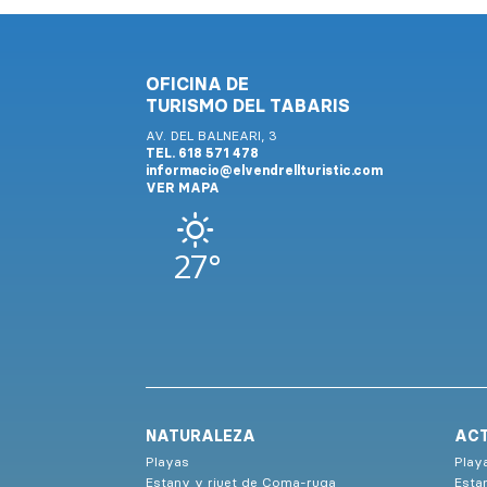
OFICINA DE
TURISMO DEL TABARIS
AV. DEL BALNEARI, 3
TEL. 618 571 478
informacio@elvendrellturistic.com
VER MAPA
27°
NATURALEZA
ACT
Playas
Play
Estany y riuet de Coma-ruga
Esta