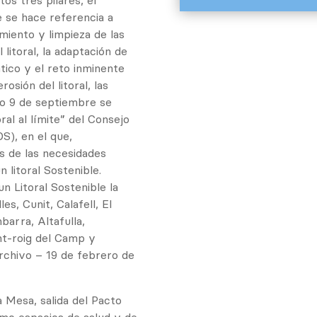
os tres pilares, el
 se hace referencia a
miento y limpieza de las
litoral, la adaptación de
ático y el reto inminente
rosión del litoral, las
ado 9 de septiembre se
al al límite” del Consejo
S), en el que,
 de las necesidades
 litoral Sostenible.
n Litoral Sostenible la
es, Cunit, Calafell, El
barra, Altafulla,
nt-roig del Camp y
Archivo – 19 de febrero de
a Mesa, salida del Pacto