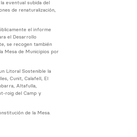
 la eventual subida del
ciones de renaturalización,
úblicamente el informe
ara el Desarrollo
te, se recogen también
la Mesa de Municipios por
n Litoral Sostenible la
es, Cunit, Calafell, El
barra, Altafulla,
nt-roig del Camp y
nstitución de la Mesa.