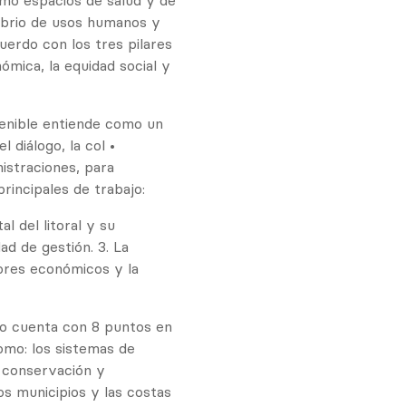
omo espacios de salud y de
librio de usos humanos y
cuerdo con los tres pilares
nómica, la equidad social y
tenible entiende como un
 diálogo, la col •
istraciones, para
rincipales de trabajo:
l del litoral y su
ad de gestión. 3. La
tores económicos y la
sto cuenta con 8 puntos en
omo: los sistemas de
a conservación y
los municipios y las costas