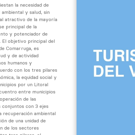
iestan la necesidad de
 ambiental y salud, sin
pal atractivo de la mayoría
se principal de la
iento y potenciador de
l objetivo principal del
 de Comarruga, es
lud y de actividad
usos humanos y
cuerdo con los tres pilares
nómica, la equidad social y
nicipios por un Litoral
cuentro entre municipios
ooperación de las
s conjuntos con 3 ejes
 la recuperación ambiental
ación de una unidad de
ón de los sectores