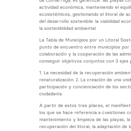
de Comarruga, es garantizar las playas c
actividad económica, manteniendo el equi
ecosistémicos, gestionando el litoral de a
del desarrollo sostenible: la viabilidad eco
la sostenibilidad ambiental.
La Tabla de Municipios por un Litoral Sos
punto de encuentro entre municipios por el
colaboración y la cooperación de las admin
conseguir objetivos conjuntos con 3 ejes p
1. La necesidad de la recuperación ambienta
renaturalización. 2. La creación de una unid
participación y concienciación de los sec
ciudadanía.
A partir de estos tres pilares, el manifie
los que se hace referencia a cuestiones c
mantenimiento y limpieza de las playas, l
recuperación del litoral, la adaptación de 