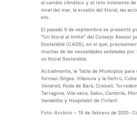
al cambio climático y el reto inminente de
nivel del mar, la erosión del litoral, las ac
etc.
El pasado 9 de septiembre se presentó p
“Un litoral al límite” del Consejo Asesor p
Sostenible (CADS), en el que, precisamen
muchas de las necesidades señaladas por 
un litoral Sostenible.
Actualmente, la Tabla de Municipios para u
forman: Sitges, Vilanova y la Geltrú, Cubell
Vendrell, Roda de Bará, Creixell, Torredem
Tarragona, Vila-seca, Salou, Cambrils, Mo
Vandellòs y Hospitalet de l’Infant.
Foto: Archivo – 19 de febrero de 2020- Co