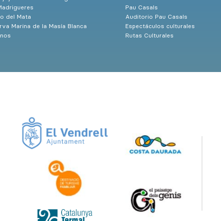
Madrigueres
Pau Casals
o del Mata
Auditorio Pau Casals
rva Marina de la Masía Blanca
Espectáculos culturales
nos
Rutas Culturales