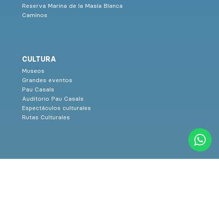
Reserva Marina de la Masía Blanca
Caminos
CULTURA
Museos
Grandes eventos
Pau Casals
Auditorio Pau Casals
Espectáculos culturales
Rutas Culturales
SERVICIOS
Turismo familiar
Restaurantes
Alojamientos
Teléfonos de interés
Prensa