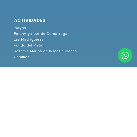
ACTIVIDADES
Playas
Estany y riuet de Coma-ruga
Les Madrigueres
Fondo del Mata
Reserva Marina de la Masía Blanca
Caminos
CULTURA
Museos
Grandes eventos
Pau Casals
Auditorio Pau Casals
Espectáculos culturales
Rutas Culturales