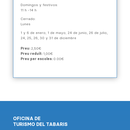
Domingos y festivos:
11 h -14 h
Cerrado:
Lunes
1 y 6 de enero; 1 de mayo; 24 de junio, 26 de julio,
24, 25, 26, 30 y 31 de diciembre
Preu:
2,50€
Preu reduït:
1,00€
Preu per escoles:
0.00€
OFICINA DE
TURISMO DEL TABARIS