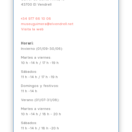
43700 El Vendrell
+34 977 66 10 06
museuguimera@elvendrell.net
Visita la web
Horari:
Invierno (01/09-30/06):
Martes a viernes:
10 h -14 h / 17 h -19 h
Sábados:
11 h -14 h / 17 h -19 h
Domingos y festivos:
11 h -14 h
Verano (01/07-31/08):
Martes a viernes:
10 h -14 h / 18 h - 20 h
Sábados:
11 h -14 h / 18 h -20 h