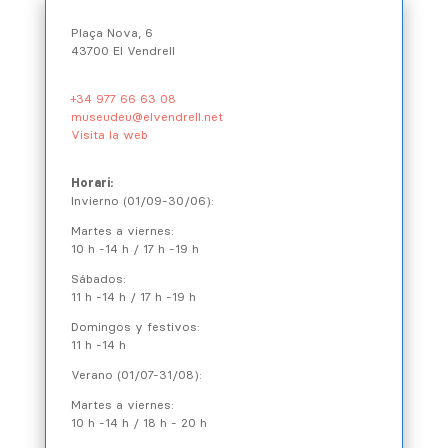
Plaça Nova, 6
43700 El Vendrell
+34 977 66 63 08
museudeu@elvendrell.net
Visita la web
Horari:
Invierno (01/09-30/06):
Martes a viernes:
10 h -14 h / 17 h -19 h
Sábados:
11 h -14 h / 17 h -19 h
Domingos y festivos:
11 h -14 h
Verano (01/07-31/08):
Martes a viernes:
10 h -14 h / 18 h - 20 h