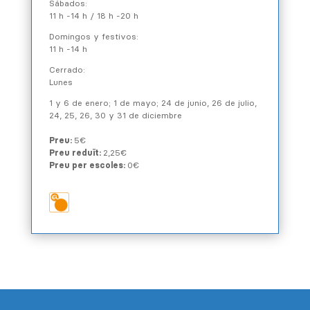
Sábados:
11 h -14 h / 18 h -20 h
Domingos y festivos:
11 h -14 h
Cerrado:
Lunes
1 y 6 de enero; 1 de mayo; 24 de junio, 26 de julio,
24, 25, 26, 30 y 31 de diciembre
Preu:
5€
Preu reduït:
2,25€
Preu per escoles:
0€