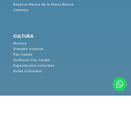
Reserva Marina de la Masía Blanca
Caminos
CULTURA
Museos
Grandes eventos
Pau Casals
Auditorio Pau Casals
Espectáculos culturales
Rutas Culturales
SERVICIOS
Turismo familiar
Restaurantes
Alojamientos
Teléfonos de interés
Prensa