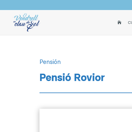
INICI
C

Pensión
Pensió Rovior