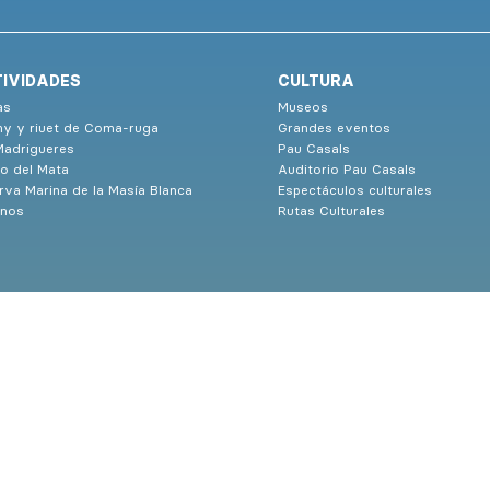
IVIDADES
CULTURA
as
Museos
ny y riuet de Coma-ruga
Grandes eventos
Madrigueres
Pau Casals
o del Mata
Auditorio Pau Casals
rva Marina de la Masía Blanca
Espectáculos culturales
nos
Rutas Culturales