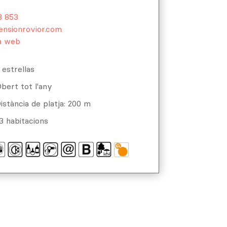
3 853
ensionrovior.com
la web
 estrellas
bert tot l'any
istància de platja: 200 m
3 habitacions