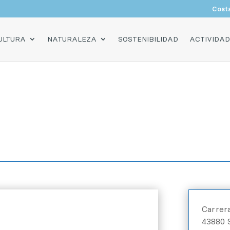
Cost
O
ULTURA
NATURALEZA
SOSTENIBILIDAD
ACTIVIDA
Carrera
43880 