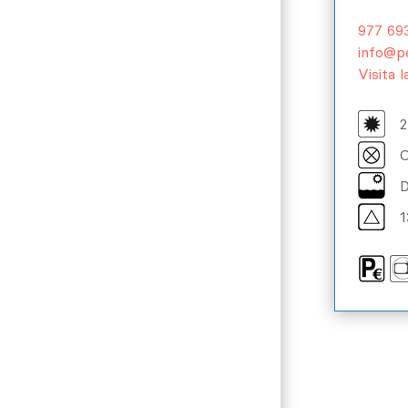
977 69
info@p
Visita 
2
O
D
1