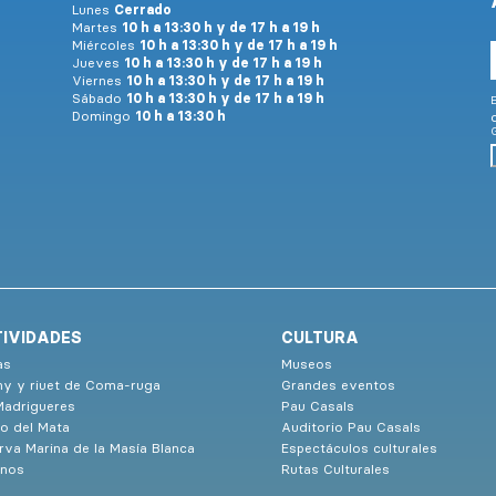
Lunes
Cerrado
Martes
10 h a 13:30 h y de 17 h a 19 h
Miércoles
10 h a 13:30 h y de 17 h a 19 h
Jueves
10 h a 13:30 h y de 17 h a 19 h
Viernes
10 h a 13:30 h y de 17 h a 19 h
Sábado
10 h a 13:30 h y de 17 h a 19 h
E
Domingo
10 h a 13:30 h
G
IVIDADES
CULTURA
as
Museos
ny y riuet de Coma-ruga
Grandes eventos
Madrigueres
Pau Casals
o del Mata
Auditorio Pau Casals
rva Marina de la Masía Blanca
Espectáculos culturales
nos
Rutas Culturales