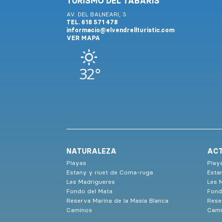
TURISMO DEL TABARIS
AV. DEL BALNEARI, 3
TEL. 618 571 478
informacio@elvendrellturistic.com
VER MAPA
32°
NATURALEZA
ACT
Playas
Play
Estany y riuet de Coma-ruga
Esta
Les Madrigueres
Les 
Fondo del Mata
Fond
Reserva Marina de la Masía Blanca
Rese
Caminos
Cami