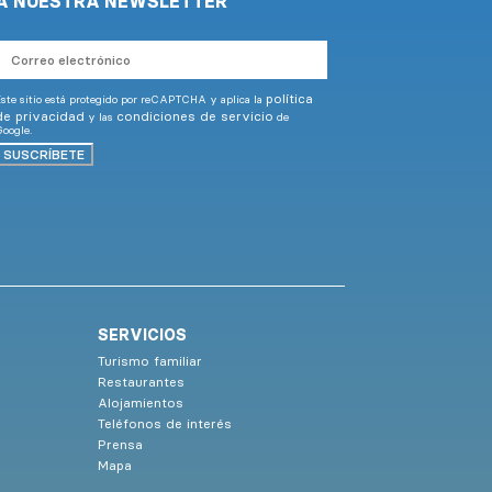
A NUESTRA NEWSLETTER
Correo
electrónico
política
ste sitio está protegido por reCAPTCHA y aplica la
de privacidad
condiciones de servicio
y las
de
oogle.
SUSCRÍBETE
SERVICIOS
Turismo familiar
Restaurantes
Alojamientos
Teléfonos de interés
Prensa
Mapa