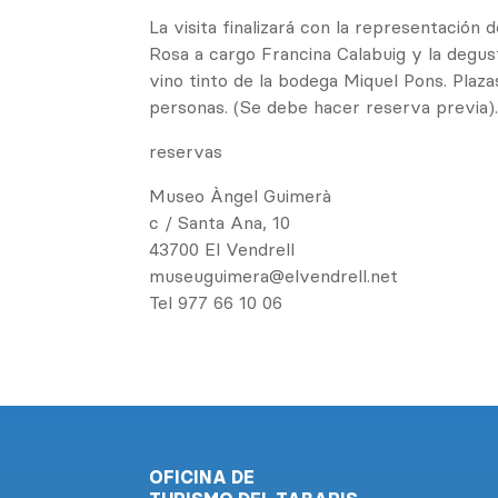
La visita finalizará con la representación
Rosa a cargo Francina Calabuig y la degu
vino tinto de la bodega Miquel Pons. Plaza
personas. (Se debe hacer reserva previa)
reservas
Museo Àngel Guimerà
c / Santa Ana, 10
43700 El Vendrell
museuguimera@elvendrell.net
Tel 977 66 10 06
OFICINA DE