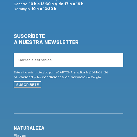
Sábado
10 h a 13:30 h y de 17 h a 19 h
Domingo
10 h a 13:30 h
SUSCRÍBETE
A NUESTRA NEWSLETTER
Correo
electrónico
política de
Este sitio está protegido por reCAPTCHA y aplica la
privacidad
condiciones de servicio
y las
de Google.
SUSCRÍBETE
NATURALEZA
Playas