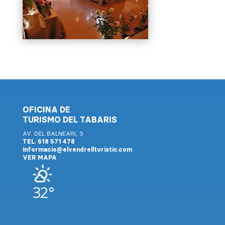
OFICINA DE
TURISMO DEL TABARIS
AV. DEL BALNEARI, 3
TEL. 618 571 478
informacio@elvendrellturistic.com
VER MAPA
32°