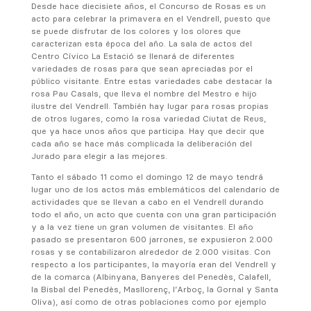
Desde hace diecisiete años, el Concurso de Rosas es un
acto para celebrar la primavera en el Vendrell, puesto que
se puede disfrutar de los colores y los olores que
caracterizan esta época del año. La sala de actos del
Centro Cívico La Estació se llenará de diferentes
variedades de rosas para que sean apreciadas por el
público visitante. Entre estas variedades cabe destacar la
rosa Pau Casals, que lleva el nombre del Mestro e hijo
ilustre del Vendrell. También hay lugar para rosas propias
de otros lugares, como la rosa variedad Ciutat de Reus,
que ya hace unos años que participa. Hay que decir que
cada año se hace más complicada la deliberación del
Jurado para elegir a las mejores.
Tanto el sábado 11 como el domingo 12 de mayo tendrá
lugar uno de los actos más emblemáticos del calendario de
actividades que se llevan a cabo en el Vendrell durando
todo el año, un acto que cuenta con una gran participación
y a la vez tiene un gran volumen de visitantes. El año
pasado se presentaron 600 jarrones, se expusieron 2.000
rosas y se contabilizaron alrededor de 2.000 visitas. Con
respecto a los participantes, la mayoría eran del Vendrell y
de la comarca (Albinyana, Banyeres del Penedès, Calafell,
la Bisbal del Penedès, Masllorenç, l’Arboç, la Gornal y Santa
Oliva), así como de otras poblaciones como por ejemplo