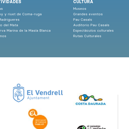
IVIDADES
CULTURA
as
Museos
ny y riuet de Coma-ruga
Grandes eventos
Madrigueres
Pau Casals
o del Mata
Auditorio Pau Casals
rva Marina de la Masía Blanca
Espectáculos culturales
nos
Rutas Culturales