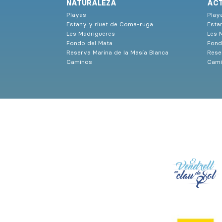
NATURALEZA
ACT
Playas
Play
Estany y riuet de Coma-ruga
Esta
Les Madrigueres
Les 
Fondo del Mata
Fond
Reserva Marina de la Masía Blanca
Rese
Caminos
Cami