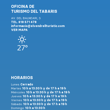
OFICINA DE
TURISMO DEL TABARIS
AV. DEL BALNEARI, 3
TEL. 618 571 478
informacio@elvendrellturistic.com
VER MAPA
27°
HORARIOS
Lunes
Cerrado
Martes
10 h a 13:30 h y de 17 h a 19 h
Miércoles
10 h a 13:30 h y de 17 h a 19 h
Jueves
10 h a 13:30 h y de 17 h a 19 h
Viernes
10 h a 13:30 h y de 17 h a 19 h
Sábado
10 h a 13:30 h y de 17 h a 19 h
Domingo
10 h a 13:30 h