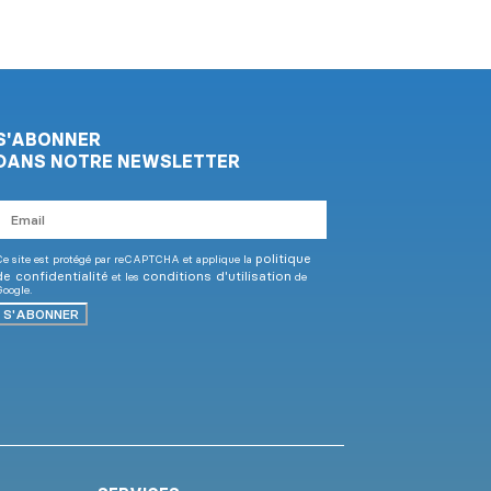
S'ABONNER
DANS NOTRE NEWSLETTER
mail
politique
e site est protégé par reCAPTCHA et applique la
de confidentialité
conditions d'utilisation
et les
de
oogle.
S'ABONNER