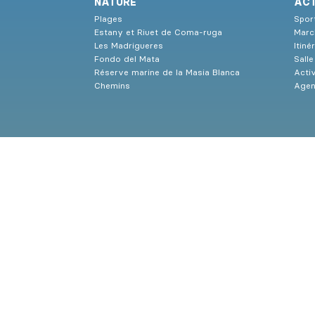
NATURE
ACT
Plages
Sport
Estany et Riuet de Coma-ruga
Marc
Les Madrigueres
Itiné
Fondo del Mata
Sall
Réserve marine de la Masia Blanca
Activ
Chemins
Age