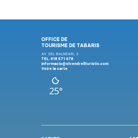
OFFICE DE
TOURISME DE TABARIS
AV. DEL BALNEARI, 3
TEL. 618 571 478
informacio@elvendrellturistic.com
Voire la carte
25°