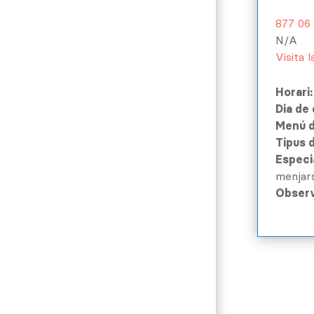
877 06
N/A
Visita 
Horari:
Dia de
Menú di
Tipus d
Especia
menjars
Observ