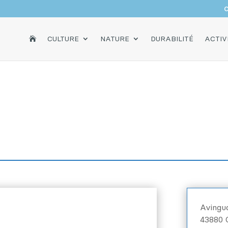
C
ACCUEIL
CULTURE
NATURE
DURABILITÉ
ACTIV

Avingud
43880 