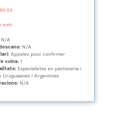
 80 64
la web
N/A
 descans:
N/A
ari:
Appelez pour confirmer
e cuina:
1
litats:
Especialistes en pastisseria i
 Uruguaianes i Argentines
acions:
N/A