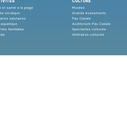
IVITÉS
CULTURE
 et santé a la plage
Musées
he nordique
Grands événements
raires salutaires
Pau Casals
e aquatique
Auditorium Pau Casals
ités familiales
Spectacles culturels
nda
Itinéraires culturels