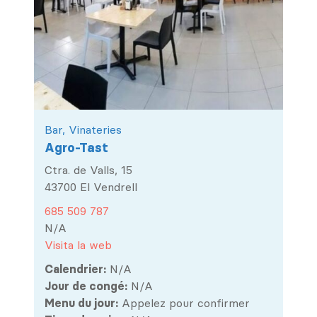
Bar, Vinateries
Agro-Tast
Ctra. de Valls, 15
43700 El Vendrell
685 509 787
N/A
Visita la web
Calendrier:
N/A
Jour de congé:
N/A
Menu du jour:
Appelez pour confirmer