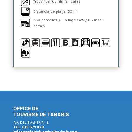
Trucar per confirmar dates
Distància de platja: 50 m
363 parcelles / 6 bungalows / 85 mobil
homes
OFFICE DE
TOURISME DE TABARIS
AV. DEL BALNEARI, 3
TEL. 618 571 478
informacio@elvendrellturistic.com