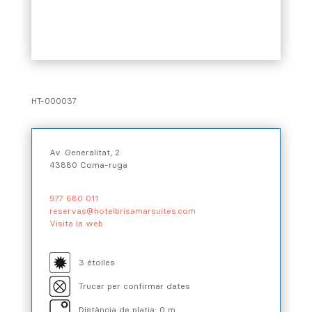
HT-000037
Av. Generalitat, 2
43880 Coma-ruga
977 680 011
reservas@hotelbrisamarsuites.com
Visita la web
3 étoiles
Trucar per confirmar dates
Distància de platja: 0 m