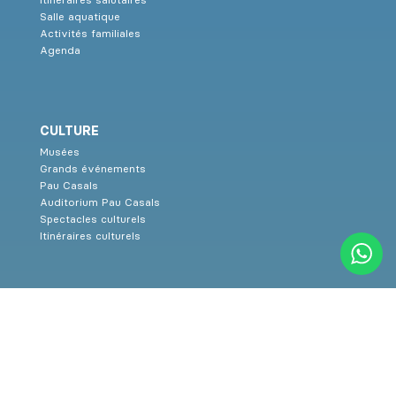
Salle aquatique
Activités familiales
Agenda
CULTURE
Musées
Grands événements
Pau Casals
Auditorium Pau Casals
Spectacles culturels
Itinéraires culturels
SERVICES
Tourisme familial
Restaurants
Hébergement
Numéros de téléphones d’intérêt