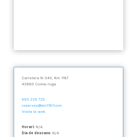
Carretera N-340, Km 1187
43880 Coma-ruga
693 235 725
reserves@km1187.com
Visita la web
Horari:
N/A
Dia de descans:
N/A