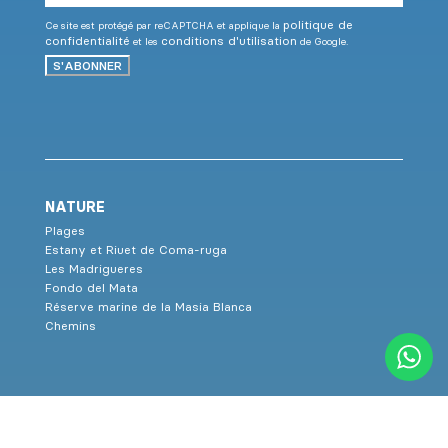
politique de
Ce site est protégé par reCAPTCHA et applique la
confidentialité
conditions d'utilisation
et les
de Google.
S'ABONNER
NATURE
Plages
Estany et Riuet de Coma-ruga
Les Madrigueres
Fondo del Mata
Réserve marine de la Masia Blanca
Chemins
ACTIVITÉS
Sport et santé a la plage