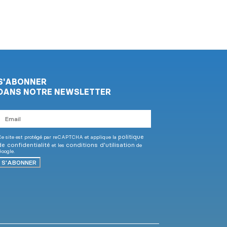
S'ABONNER
DANS NOTRE NEWSLETTER
mail
politique
e site est protégé par reCAPTCHA et applique la
de confidentialité
conditions d'utilisation
et les
de
oogle.
S'ABONNER