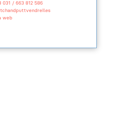
 031 / 663 812 586
tchandputtvendrell.es
la web