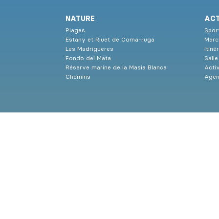
NATURE
ACT
Plages
Sport
Estany et Riuet de Coma-ruga
Marc
Les Madrigueres
Itiné
Fondo del Mata
Sall
Réserve marine de la Masia Blanca
Activ
Chemins
Age