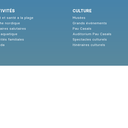
IVITÉS
CULTURE
 et santé a la plage
Musées
he nordique
Grands événements
raires salutaires
Pau Casals
e aquatique
Auditorium Pau Casals
ités familiales
Spectacles culturels
nda
Itinéraires culturels