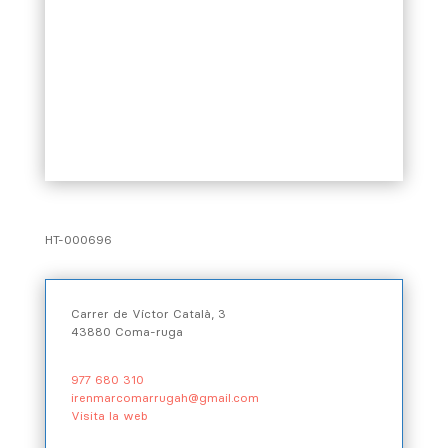
HT-000696
Carrer de Víctor Català, 3
43880 Coma-ruga
977 680 310
irenmarcomarrugah@gmail.com
Visita la web