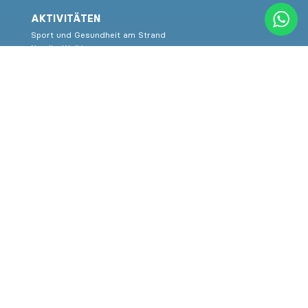
AKTIVITÄTEN
Sport und Gesundheit am Strand
Nordic-Walking
Gesunde Routen
Meeresklassenzimmer
Familienaktivitäten
Programm
KULTUR
Museen
Vorfall Ereignisse
Pau Casals
Konzerthalle Pau Casals
Kulturelle Veranstaltungen
Kulturrundgänge
SERVICES