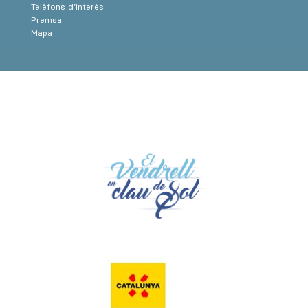
Telèfons d’interès
Premsa
Mapa