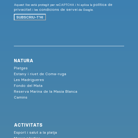
política de
Aquest lloc està protegit per reCAPTCHA i hi aplica la
privacitat
condicions de servei
i les
de Google.
SUBSCRIU-T'HI
NATURA
Platges
Estany i riuet de Coma-ruga
Les Madrigueres
Fondo del Mata
Reserva Marina de la Masia Blanca
Camins
ACTIVITATS
Esport i salut a la platja