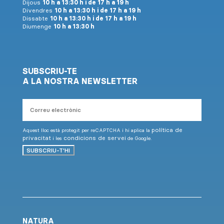
Dijous
10 h a 13:30 h i de 17 h a 19 h
Divendres
10 h a 13:30 h i de 17 h a 19 h
Dissabte
10 h a 13:30 h i de 17 h a 19 h
Diumenge
10 h a 13:30 h
SUBSCRIU-TE
A LA NOSTRA NEWSLETTER
Correu
electrònic
política de
Aquest lloc està protegit per reCAPTCHA i hi aplica la
privacitat
condicions de servei
i les
de Google.
SUBSCRIU-T'HI
NATURA