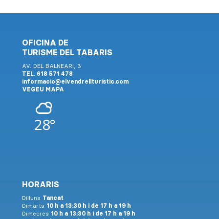
OFICINA DE
TURISME DEL TABARIS
AV. DEL BALNEARI, 3
TEL. 618 571 478
informacio@elvendrellturistic.com
VEGEU MAPA
28°
HORARIS
Dilluns
Tancat
Dimarts
10 h a 13:30 h i de 17 h a 19 h
Dimecres
10 h a 13:30 h i de 17 h a 19 h