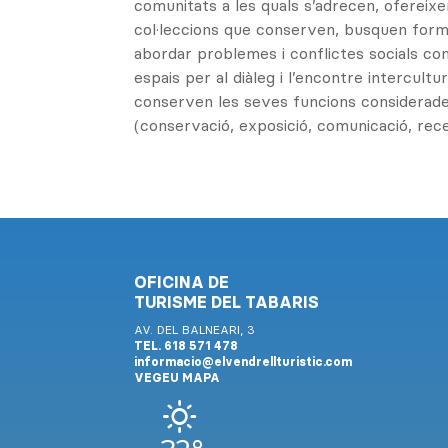
comunitats a les quals s’adrecen, ofereixe
col·leccions que conserven, busquen for
abordar problemes i conflictes socials c
espais per al diàleg i l’encontre intercultu
conserven les seves funcions considerades
(conservació, exposició, comunicació, rece
OFICINA DE
TURISME DEL TABARIS
AV. DEL BALNEARI, 3
TEL. 618 571 478
informacio@elvendrellturistic.com
VEGEU MAPA