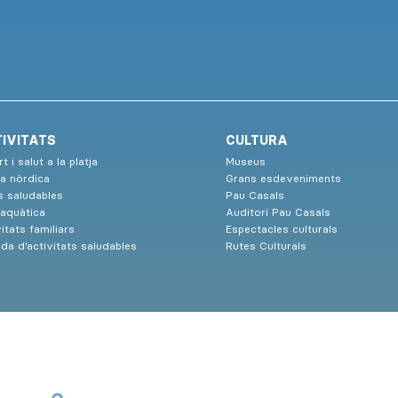
IVITATS
CULTURA
t i salut a la platja
Museus
a nòrdica
Grans esdeveniments
s saludables
Pau Casals
 aquàtica
Auditori Pau Casals
itats familiars
Espectacles culturals
da d’activitats saludables
Rutes Culturals