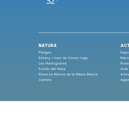
32°
NATURA
ACT
Platges
Espor
Estany i riuet de Coma-ruga
Marx
Les Madrigueres
Rute
Fondo del Mata
Aula
Reserva Marina de la Masia Blanca
Activ
Camins
Agen