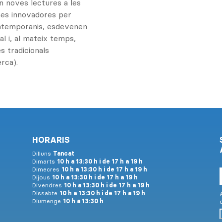
n noves lectures a les
mes innovadores per
ontemporanis, esdevenen
ral i, al mateix temps,
 tradicionals
rca).
HORARIS
Dilluns
Tancat
Dimarts
10 h a 13:30 h i de 17 h a 19 h
Dimecres
10 h a 13:30 h i de 17 h a 19 h
Dijous
10 h a 13:30 h i de 17 h a 19 h
Divendres
10 h a 13:30 h i de 17 h a 19 h
Dissabte
10 h a 13:30 h i de 17 h a 19 h
A
Diumenge
10 h a 13:30 h