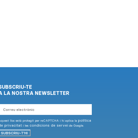
SUBSCRIU-TE
A LA NOSTRA NEWSLETTER
Correu
electrònic
política
quest lloc està protegit per reCAPTCHA i hi aplica la
de privacitat
condicions de servei
i les
de Google.
SUBSCRIU-T'HI