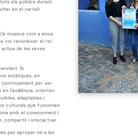
 tots els públics durant
tar en el cartell.
 Els museus com a eixos
es vol reconèixer el rol
actius de les seves
anviant. Si
ons estàtiques, en
nt contínuament per ser
 en l’audiència, orienten
exibles, adaptables i
os culturals que funcionen
bina amb el coneixement i
r, compartir i interactuar.
ues per apropar-se a les