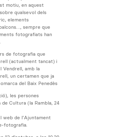
est motiu, en aquest
sobre qualsevol dels
ric, elements
, balcons…, sempre que
elements fotografiats han
.
rs de fotografia que
ell (actualment tancat) i
l Vendrell, amb la
rell, un certamen que ja
 comarca del Baix Penedès
ció), les persones
a de Cultura (la Rambla, 24
el web de l’Ajuntament
-fotografia.