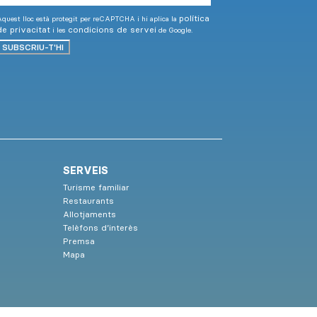
política
quest lloc està protegit per reCAPTCHA i hi aplica la
de privacitat
condicions de servei
i les
de Google.
SUBSCRIU-T'HI
SERVEIS
Turisme familiar
Restaurants
Allotjaments
Telèfons d’interès
Premsa
Mapa