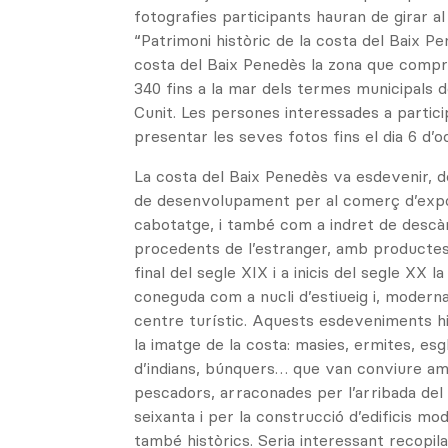
fotografies participants hauran de girar a
“Patrimoni històric de la costa del Baix P
costa del Baix Penedès la zona que compr
340 fins a la mar dels termes municipals de
Cunit. Les persones interessades a partic
presentar les seves fotos fins el dia 6 d’o
La costa del Baix Penedès va esdevenir, d
de desenvolupament per al comerç d’expo
cabotatge, i també com a indret de descàr
procedents de l’estranger, amb productes 
final del segle XIX i a inicis del segle XX 
coneguda com a nucli d’estiueig i, moder
centre turístic. Aquests esdeveniments hi
la imatge de la costa: masies, ermites, esg
d’indians, búnquers… que van conviure am
pescadors, arraconades per l’arribada del
seixanta i per la construcció d’edificis mo
també històrics. Seria interessant recopil