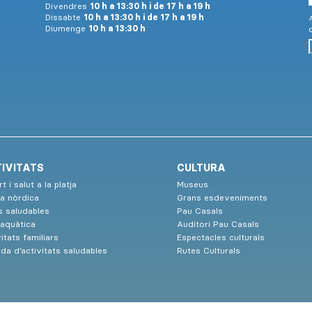
Divendres
10 h a 13:30 h i de 17 h a 19 h
Dissabte
10 h a 13:30 h i de 17 h a 19 h
A
Diumenge
10 h a 13:30 h
IVITATS
CULTURA
t i salut a la platja
Museus
a nòrdica
Grans esdeveniments
s saludables
Pau Casals
 aquàtica
Auditori Pau Casals
itats familiars
Espectacles culturals
da d’activitats saludables
Rutes Culturals