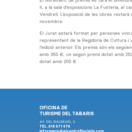
El lliurament de premis es farà el divendre
h, a la sala d’exposicions La Fusteria, al c
Vendrell. L’exposició de les obres restarà 
novembre.
El Jurat estarà format per persones vincul
representant de la Regidoria de Cultura i
l’edició anterior. Els premis són els següe
amb 350 €, un segon premi dotat amb 250
dotat amb 200 € .
OFICINA DE
TURISME DEL TABARIS
AV. DEL BALNEARI, 3
TEL. 618 571 478
informacio@elvendrellturistic.com