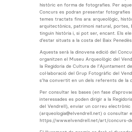
històric en forma de fotografies. Per aqu
Concurs es podran presentar fotografies 
temes tractats fins ara: arqueològic, histò
arquitectònics, patrimoni natural, portes
tinguin història i, si pot ser, encant. Els 
d’estar situats a la costa del Baix Penedès
Aquesta serà la dinovena edició del Concu
organitzen el Museu Arqueològic del Vendr
la Regidoria de Cultura de l’Ajuntament de
col·laboració del Grup Fotogràfic del Vend
s’ha convertit en un dels referents de la
Per consultar les bases (en fase d’aprova
interessades es poden dirigir a la Regidori
del Vendrell), enviar un correu electrònic
(arqueologia@elvendrell.net) o consultar 
https://www.elvendrell.net/art/concurs-de