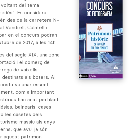
l voltant del tema
enedès”. Es considera
èn des de la carretera N-
l Vendrell, Calafell i
ipar en el concurs podran
ctubre de 2017, a les 14h.
es del segle XIX, una zona
rtació i el comerç de
rega de vaixells
destinats als boters. Al
la costa va anar essent
nament, com a important
stòrics han anat perfilant
lésies, balnearis, cases
b les casetes dels
 turisme massiu als anys
derns, que avui ja són
ar aquest patrimoni