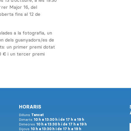
s 13 d’octubre, a les 19.30
arrer Major 16, del
oberta fins al 12 de
ades a la fotografia, un
 un dels guanyadors/es de
nts: un primer premi dotat
 € i un tercer premi
HORARIS
Dilluns
Tancat
Dimarts
10 h a 13:30 h i de 17 h a 19 h
Dimecres
10 h a 13:30 h i de 17 h a 19 h
Dijous
10 h a 13:30 h i de 17 h a 19 h