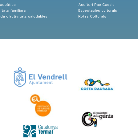
 aquàtica
Auditori Pau Casals
itats familiars
Espectacles culturals
da d’activitats saludables
Rutes Culturals