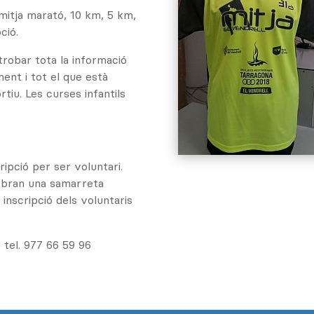
 mitja marató, 10 km, 5 km,
ció.
trobar tota la informació
ment i tot el que està
iu. Les curses infantils
ipció per ser voluntari.
rebran una samarreta
inscripció dels voluntaris
 tel. 977 66 59 96