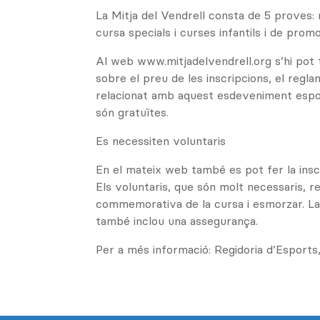
La Mitja del Vendrell consta de 5 proves:
cursa specials i curses infantils i de promo
Al web www.mitjadelvendrell.org s’hi pot 
sobre el preu de les inscripcions, el regla
relacionat amb aquest esdeveniment esport
són gratuïtes.
Es necessiten voluntaris
En el mateix web també es pot fer la inscr
Els voluntaris, que són molt necessaris, 
commemorativa de la cursa i esmorzar. La 
també inclou una assegurança.
Per a més informació: Regidoria d’Esports,