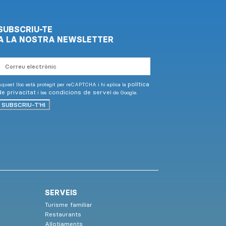
SUBSCRIU-TE
A LA NOSTRA NEWSLETTER
Correu
electrònic
política
quest lloc està protegit per reCAPTCHA i hi aplica la
de privacitat
condicions de servei
i les
de Google.
SUBSCRIU-T'HI
SERVEIS
Turisme familiar
Restaurants
Allotjaments