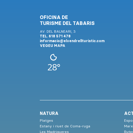
OFICINA DE
TURISME DEL TABARIS
AV. DEL BALNEARI, 3
TEL. 618 571 478
informacio@elvendrellturistic.com
VEGEU MAPA
28°
NATURA
ACT
Platges
Espor
Estany i riuet de Coma-ruga
Marx
Les Madrigueres
Rute