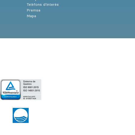
Telèfons d’interès
Premsa
Mapa