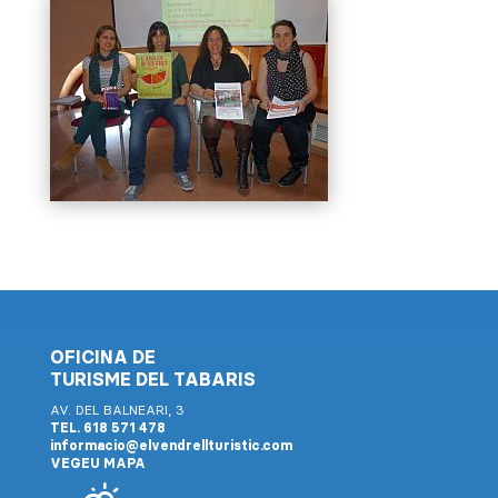
OFICINA DE
TURISME DEL TABARIS
AV. DEL BALNEARI, 3
TEL. 618 571 478
informacio@elvendrellturistic.com
VEGEU MAPA