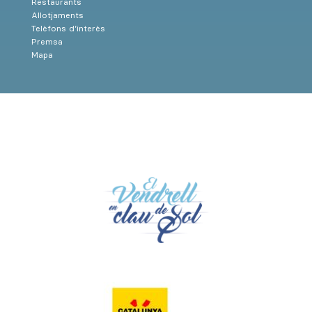
Restaurants
Allotjaments
Telèfons d’interès
Premsa
Mapa