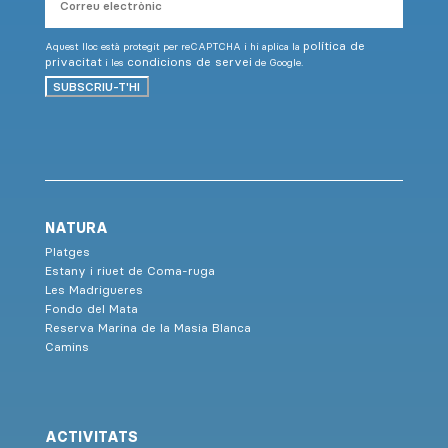
electrònic
política de
Aquest lloc està protegit per reCAPTCHA i hi aplica la
privacitat
condicions de servei
i les
de Google.
SUBSCRIU-T'HI
NATURA
Platges
Estany i riuet de Coma-ruga
Les Madrigueres
Fondo del Mata
Reserva Marina de la Masia Blanca
Camins
ACTIVITATS