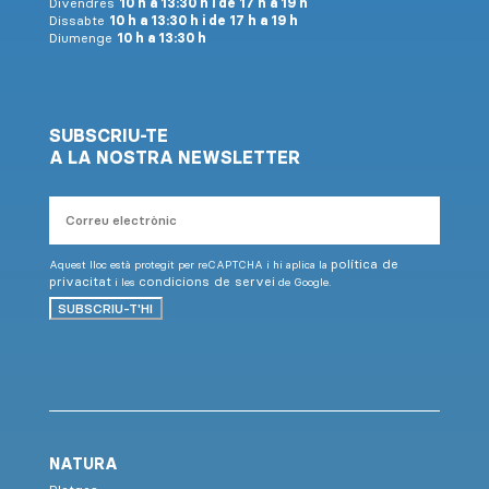
Divendres
10 h a 13:30 h i de 17 h a 19 h
Dissabte
10 h a 13:30 h i de 17 h a 19 h
Diumenge
10 h a 13:30 h
SUBSCRIU-TE
A LA NOSTRA NEWSLETTER
Correu
electrònic
política de
Aquest lloc està protegit per reCAPTCHA i hi aplica la
privacitat
condicions de servei
i les
de Google.
SUBSCRIU-T'HI
NATURA