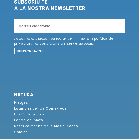
SUBSCRIU-TE
A LA NOSTRA NEWSLETTER
Correu
electrònic
política de
Aquest lloc està protegit per reCAPTCHA i hi aplica la
privacitat
condicions de servei
i les
de Google.
SUBSCRIU-T'HI
NATURA
Platges
Estany i riuet de Coma-ruga
Les Madrigueres
Fondo del Mata
Reserva Marina de la Masia Blanca
Camins