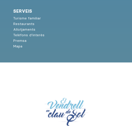
SERVEIS
Turisme familiar
Restaurants
Allotjaments
Telèfons d’interès
Premsa
Mapa