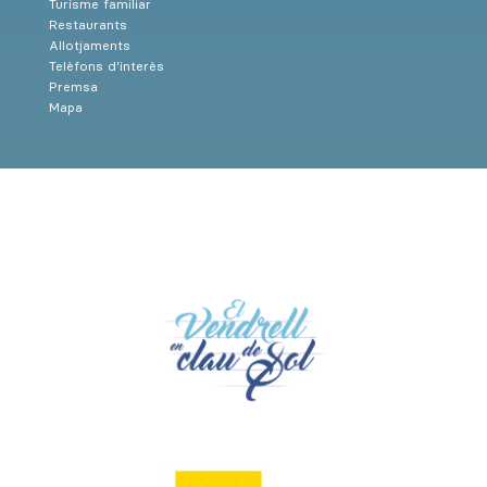
Turisme familiar
Restaurants
Allotjaments
Telèfons d’interès
Premsa
Mapa