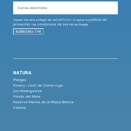
Correu
electrònic
política de
Aquest lloc està protegit per reCAPTCHA i hi aplica la
privacitat
condicions de servei
i les
de Google.
SUBSCRIU-T'HI
NATURA
Platges
Estany i riuet de Coma-ruga
Les Madrigueres
Fondo del Mata
Reserva Marina de la Masia Blanca
Camins