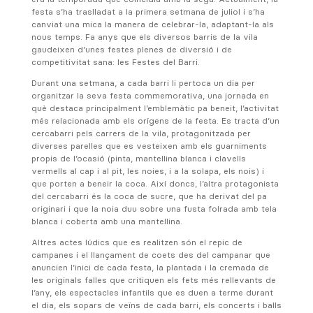
festa s’ha traslladat a la primera setmana de juliol i s’ha
canviat una mica la manera de celebrar-la, adaptant-la als
nous temps. Fa anys que els diversos barris de la vila
gaudeixen d’unes festes plenes de diversió i de
competitivitat sana: les Festes del Barri.
Durant una setmana, a cada barri li pertoca un dia per
organitzar la seva festa commemorativa, una jornada en
què destaca principalment l’emblemàtic pa beneit, l’activitat
més relacionada amb els orígens de la festa. Es tracta d’un
cercabarri pels carrers de la vila, protagonitzada per
diverses parelles que es vesteixen amb els guarniments
propis de l’ocasió (pinta, mantellina blanca i clavells
vermells al cap i al pit, les noies, i a la solapa, els nois) i
que porten a beneir la coca. Així doncs, l’altra protagonista
del cercabarri és la coca de sucre, que ha derivat del pa
originari i que la noia duu sobre una fusta folrada amb tela
blanca i coberta amb una mantellina.
Altres actes lúdics que es realitzen són el repic de
campanes i el llançament de coets des del campanar que
anuncien l’inici de cada festa, la plantada i la cremada de
les originals falles que critiquen els fets més rellevants de
l’any, els espectacles infantils que es duen a terme durant
el dia, els sopars de veïns de cada barri, els concerts i balls