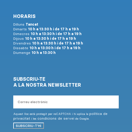
HORARIS
Dilluns
Tancat
Dimarts
10 h a 13:30 h i de 17 h a 19 h
Dimecres
10 h a 13:30 h i de 17 h a 19 h
Dijous
10 h a 13:30 h i de 17 h a 19 h
Divendres
10 h a 13:30 h i de 17 h a 19 h
Dissabte
10 h a 13:30 h i de 17 h a 19 h
Diumenge
10 h a 13:30 h
SUBSCRIU-TE
A LA NOSTRA NEWSLETTER
Correu
electrònic
política de
Aquest lloc està protegit per reCAPTCHA i hi aplica la
privacitat
condicions de servei
i les
de Google.
SUBSCRIU-T'HI