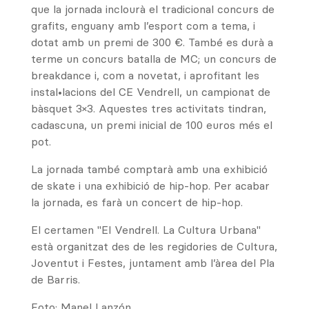
que la jornada inclourà el tradicional concurs de
grafits, enguany amb l’esport com a tema, i
dotat amb un premi de 300 €. També es durà a
terme un concurs batalla de MC; un concurs de
breakdance i, com a novetat, i aprofitant les
instal•lacions del CE Vendrell, un campionat de
bàsquet 3×3. Aquestes tres activitats tindran,
cadascuna, un premi inicial de 100 euros més el
pot.
La jornada també comptarà amb una exhibició
de skate i una exhibició de hip-hop. Per acabar
la jornada, es farà un concert de hip-hop.
El certamen "El Vendrell. La Cultura Urbana"
està organitzat des de les regidories de Cultura,
Joventut i Festes, juntament amb l’àrea del Pla
de Barris.
Foto: Manel Lanzón