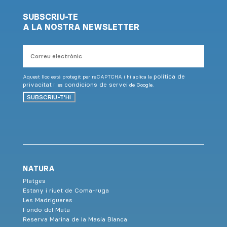
SUBSCRIU-TE
A LA NOSTRA NEWSLETTER
Correu
electrònic
política de
Aquest lloc està protegit per reCAPTCHA i hi aplica la
privacitat
condicions de servei
i les
de Google.
SUBSCRIU-T'HI
NATURA
Platges
Estany i riuet de Coma-ruga
Les Madrigueres
Fondo del Mata
Reserva Marina de la Masia Blanca