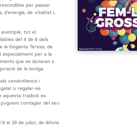
prescindible per passar
 d’energia, de vitalitat i,
r exemple, tot el
lables del 4 de 8 dels
de la Geganta Teresa, de
at especialment per a la
lements que es donaran a
guració de la botiga.
als vendrellencs i
egalar o regalar-se
 aquesta tradició es
s puguem contagiar del seu
 al 28 de juliol, de dilluns