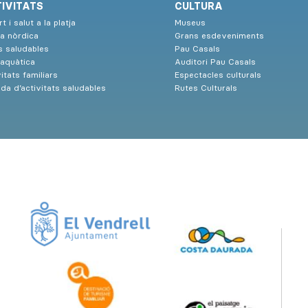
IVITATS
CULTURA
t i salut a la platja
Museus
a nòrdica
Grans esdeveniments
s saludables
Pau Casals
 aquàtica
Auditori Pau Casals
itats familiars
Espectacles culturals
da d’activitats saludables
Rutes Culturals