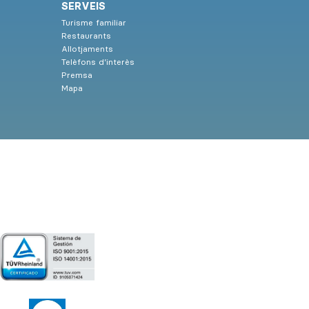
SERVEIS
Turisme familiar
Restaurants
Allotjaments
Telèfons d’interès
Premsa
Mapa