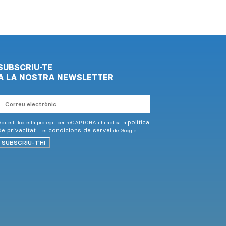
SUBSCRIU-TE
A LA NOSTRA NEWSLETTER
Correu
electrònic
política
quest lloc està protegit per reCAPTCHA i hi aplica la
de privacitat
condicions de servei
i les
de Google.
SUBSCRIU-T'HI