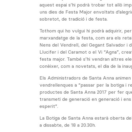
aquest espai s’hi podrà trobar tot allò im
uns dies de Festa Major envoltats d’alegria,
sobretot, de tradició i de festa.
Tothom qui ho vulgui hi podrà adquirir, pe
marxandatge de la festa, com ara els retal
Nens del Vendrell, del Gegant Salvador i 
Llucifer i del Caramot o el Vi “Agna”, cre
festa major. També s’hi vendran altres e
conèixer, com a novetats, el dia de la inau
Els Administradors de Santa Anna animen 
vendrellenques a “passar per la botiga i r
productes de Santa Anna 2017 per fer que
transmeti de generació en generació i en
esperit”.
La Botiga de Santa Anna estarà oberta del 8
a dissabte, de 18 a 20.30h.