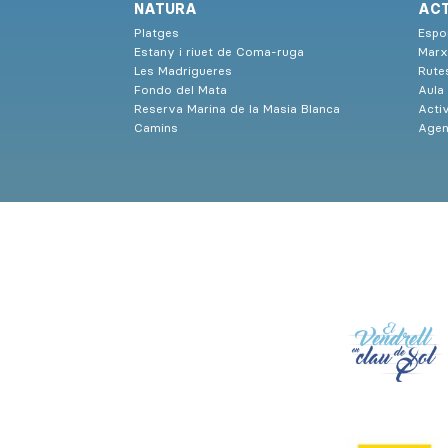
NATURA
ACT
Platges
Espor
Estany i riuet de Coma-ruga
Marx
Les Madrigueres
Rute
Fondo del Mata
Aula
Reserva Marina de la Masia Blanca
Activ
Camins
Agen