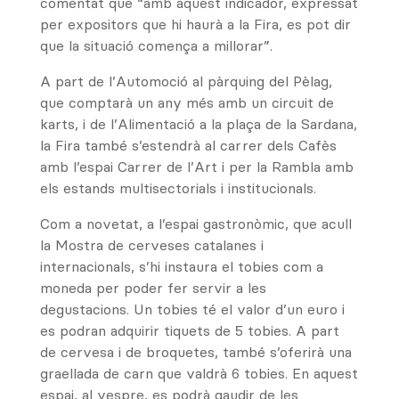
comentat que “amb aquest indicador, expressat
per expositors que hi haurà a la Fira, es pot dir
que la situació comença a millorar”.
A part de l’Automoció al pàrquing del Pèlag,
que comptarà un any més amb un circuit de
karts, i de l’Alimentació a la plaça de la Sardana,
la Fira també s’estendrà al carrer dels Cafès
amb l’espai Carrer de l’Art i per la Rambla amb
els estands multisectorials i institucionals.
Com a novetat, a l’espai gastronòmic, que acull
la Mostra de cerveses catalanes i
internacionals, s’hi instaura el tobies com a
moneda per poder fer servir a les
degustacions. Un tobies té el valor d’un euro i
es podran adquirir tiquets de 5 tobies. A part
de cervesa i de broquetes, també s’oferirà una
graellada de carn que valdrà 6 tobies. En aquest
espai, al vespre, es podrà gaudir de les