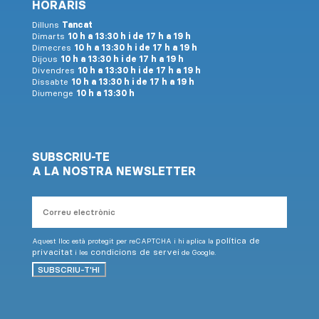
HORARIS
Dilluns
Tancat
Dimarts
10 h a 13:30 h i de 17 h a 19 h
Dimecres
10 h a 13:30 h i de 17 h a 19 h
Dijous
10 h a 13:30 h i de 17 h a 19 h
Divendres
10 h a 13:30 h i de 17 h a 19 h
Dissabte
10 h a 13:30 h i de 17 h a 19 h
Diumenge
10 h a 13:30 h
SUBSCRIU-TE
A LA NOSTRA NEWSLETTER
Correu
electrònic
política de
Aquest lloc està protegit per reCAPTCHA i hi aplica la
privacitat
condicions de servei
i les
de Google.
SUBSCRIU-T'HI