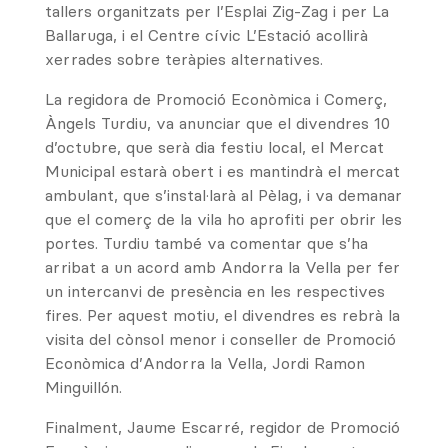
tallers organitzats per l’Esplai Zig-Zag i per La
Ballaruga, i el Centre cívic L’Estació acollirà
xerrades sobre teràpies alternatives.
La regidora de Promoció Econòmica i Comerç,
Àngels Turdiu, va anunciar que el divendres 10
d’octubre, que serà dia festiu local, el Mercat
Municipal estarà obert i es mantindrà el mercat
ambulant, que s’instal·larà al Pèlag, i va demanar
que el comerç de la vila ho aprofiti per obrir les
portes. Turdiu també va comentar que s’ha
arribat a un acord amb Andorra la Vella per fer
un intercanvi de presència en les respectives
fires. Per aquest motiu, el divendres es rebrà la
visita del cònsol menor i conseller de Promoció
Econòmica d’Andorra la Vella, Jordi Ramon
Minguillón.
Finalment, Jaume Escarré, regidor de Promoció