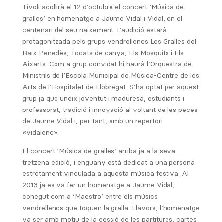
Tívoli acollirà el 12 d’octubre el concert ‘Música de
gralles’ en homenatge a Jaume Vidal i Vidal, en el
centenari del seu naixement. L’audició estarà
protagonitzada pels grups vendrellencs Les Gralles del
Baix Penedès, Tocats de canya, Els Mosquits i Els
Aixarts. Com a grup convidat hi haurà l’Orquestra de
Ministrils de l’Escola Municipal de Música-Centre de les
Arts de l’Hospitalet de Llobregat. S’ha optat per aquest
grup ja que uneix joventut i maduresa, estudiants i
professorat, tradició i innovació al voltant de les peces
de Jaume Vidal i, per tant, amb un repertori
«vidalenc».
El concert ‘Música de gralles’ arriba ja a la seva
tretzena edició, i enguany està dedicat a una persona
estretament vinculada a aquesta música festiva. Al
2013 ja es va fer un homenatge a Jaume Vidal,
conegut com a ‘Maestro’ entre els músics
vendrellencs que toquen la gralla. Llavors, l’homenatge
va ser amb motiu de la cessió de les partitures, cartes