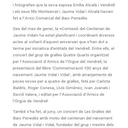
i fotografies que la seva esposa Emília Alcalà i Vendrell
i els seus fills Montserrat i Jaume Vidal i Alcalà havien
fet a l’Arxiu Comarcal del Baix Penedès.
Des del mes de gener, la «Comissió del Centenari de
Jaume Vidal» ha estat planificant i coordinant diversos
actes al voltant d’aquest aniversari que s’han dut a
terme per iniciativa d’entitats del Vendrell. Entre ells, el
concert del grup de gralles Quatre Quarts organitzat
per l’Associació d’Amics de l’Orgue del Vendrell, la
presentació del llibre ‘Commemoració 100 anys del
naixement Jaume Vidal i Vidal’, amb arranjaments de
peces seves per a quatre de gralles, fets per Carlota
Baldrís, Roger Conesa, Lluís Giménez, Ivan Joanals i
David Valera, i editat per l’Associació d’Amics de
l’Orgue de Vendrell.
També s’ha fet, al juny, un concert de Les Gralles del
Baix Penedès amb motiu del centenari del naixement
de Jaume Vidal i Vidal, fundador del grup i mestre dels