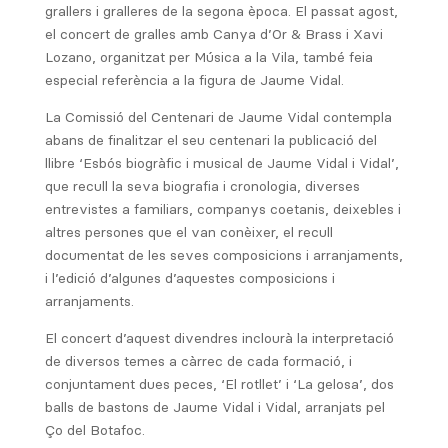
grallers i gralleres de la segona època. El passat agost,
el concert de gralles amb Canya d’Or & Brass i Xavi
Lozano, organitzat per Música a la Vila, també feia
especial referència a la figura de Jaume Vidal.
La Comissió del Centenari de Jaume Vidal contempla
abans de finalitzar el seu centenari la publicació del
llibre ‘Esbós biogràfic i musical de Jaume Vidal i Vidal’,
que recull la seva biografia i cronologia, diverses
entrevistes a familiars, companys coetanis, deixebles i
altres persones que el van conèixer, el recull
documentat de les seves composicions i arranjaments,
i l’edició d’algunes d’aquestes composicions i
arranjaments.
El concert d’aquest divendres inclourà la interpretació
de diversos temes a càrrec de cada formació, i
conjuntament dues peces, ‘El rotllet’ i ‘La gelosa’, dos
balls de bastons de Jaume Vidal i Vidal, arranjats pel
Ço del Botafoc.