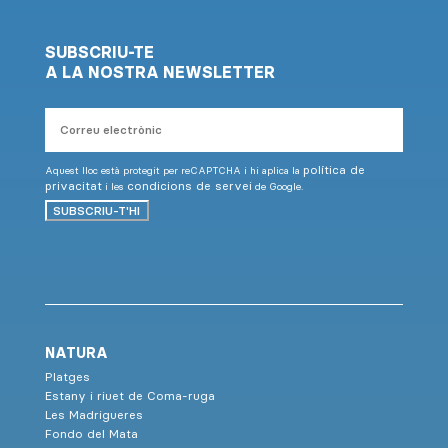
SUBSCRIU-TE
A LA NOSTRA NEWSLETTER
Correu
electrònic
política de
Aquest lloc està protegit per reCAPTCHA i hi aplica la
privacitat
condicions de servei
i les
de Google.
SUBSCRIU-T'HI
NATURA
Platges
Estany i riuet de Coma-ruga
Les Madrigueres
Fondo del Mata