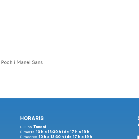
u Poch i Manel Sans
HORARIS
Dilluns
Tancat
Dimarts
10 h a 13:30 h i de 17 h a 19 h
Dimecres
10 h a 13:30 h i de 17 h a 19 h