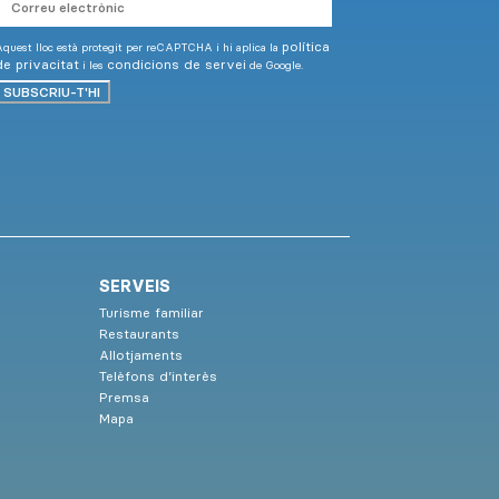
electrònic
política
quest lloc està protegit per reCAPTCHA i hi aplica la
de privacitat
condicions de servei
i les
de Google.
SUBSCRIU-T'HI
SERVEIS
Turisme familiar
Restaurants
Allotjaments
Telèfons d’interès
Premsa
Mapa