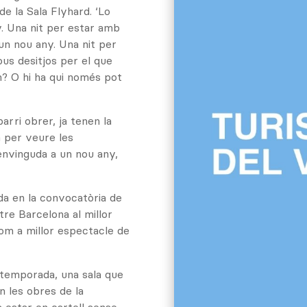
de la Sala Flyhard. ‘Lo
y. Una nit per estar amb
’un nou any. Una nit per
ous desitjos per el que
? O hi ha qui només pot
arri obrer, ja tenen la
a per veure les
envinguda a un nou any,
da en la convocatòria de
tre Barcelona al millor
 com a millor espectacle de
 temporada, una sala que
 les obres de la