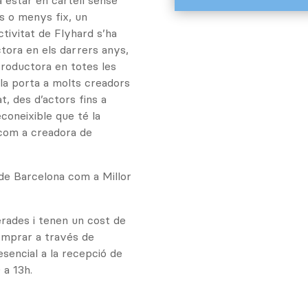
 estar en cartell sense
s o menys fix, un
ctivitat de Flyhard s’ha
ora en els darrers anys,
productora en totes les
la porta a molts creadors
t, des d’actors fins a
econeixible que té la
 com a creadora de
 de Barcelona com a Millor
rades i tenen un cost de
omprar a través de
encial a la recepció de
 a 13h.