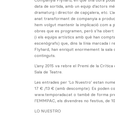
Companyia Flyhard, en què una obra podia
data de sortida, amb un equip d’actors mé
dramaturg i director de capçalera, etc. L’a
anat transformant de companyia a product
hem volgut mantenir la implicació com a 
obres que es programen, però s’ha obert 
(i els equips artístics amb què han compta
escenògrafs) que, dins la línia marcada i r
Flyhard, han enriquit enormement la sala
continguts.
L’any 2015 va rebre el Premi de la Crítica
Sala de Teatre.
Les entrades per ‘Lo Nuestro’ estan nume
17 € /13 € (amb descompte). Es poden c
www.temporada.cat o també de forma pres
l’EMMPAC, els divendres no festius, de 10
LO NUESTRO