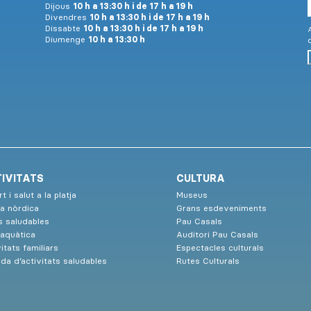
Dijous
10 h a 13:30 h i de 17 h a 19 h
Divendres
10 h a 13:30 h i de 17 h a 19 h
Dissabte
10 h a 13:30 h i de 17 h a 19 h
A
Diumenge
10 h a 13:30 h
IVITATS
CULTURA
t i salut a la platja
Museus
a nòrdica
Grans esdeveniments
s saludables
Pau Casals
 aquàtica
Auditori Pau Casals
itats familiars
Espectacles culturals
da d’activitats saludables
Rutes Culturals