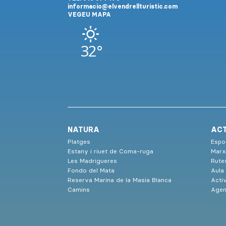
informacio@elvendrellturistic.com
VEGEU MAPA
32°
NATURA
ACT
Platges
Espor
Estany i riuet de Coma-ruga
Marx
Les Madrigueres
Rute
Fondo del Mata
Aula
Reserva Marina de la Masia Blanca
Activ
Camins
Agen