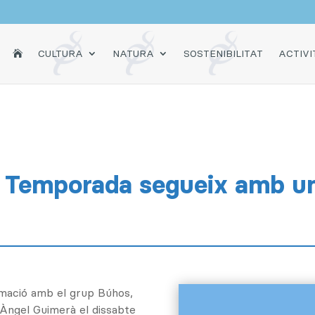
INICI
CULTURA
NATURA
SOSTENIBILITAT
ACTIVI

l Temporada segueix amb un
ramació amb el grup Búhos,
 Àngel Guimerà el dissabte