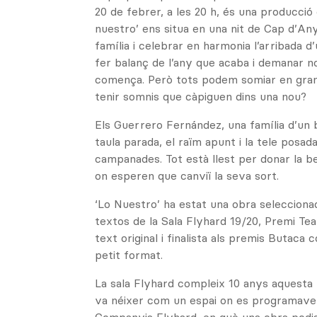
20 de febrer, a les 20 h, és una producció 
nuestro’ ens situa en una nit de Cap d’An
família i celebrar en harmonia l’arribada d
fer balanç de l’any que acaba i demanar n
comença. Però tots podem somiar en gran
tenir somnis que càpiguen dins una nou?
Els Guerrero Fernández, una família d’un b
taula parada, el raïm apunt i la tele posad
campanades. Tot està llest per donar la b
on esperen que canviï la seva sort.
‘Lo Nuestro’ ha estat una obra selecciona
textos de la Sala Flyhard 19/20, Premi Tea
text original i finalista als premis Butaca
petit format.
La sala Flyhard compleix 10 anys aquesta
va néixer com un espai on es programaven