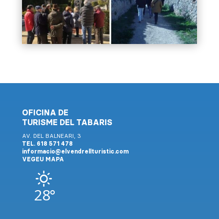
OFICINA DE
TURISME DEL TABARIS
AV. DEL BALNEARI, 3
TEL. 618 571 478
informacio@elvendrellturistic.com
VEGEU MAPA
28°