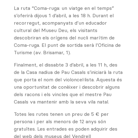
La ruta “Coma-ruga: un viatge en el temps”
s’oferirà dijous 1 d’abril, a les 18 h. Durant el
recorregut, acompanyats d’un educador
cultural del Museu Deu, els visitants
descobriran els orígens del nucli marítim de
Coma-ruga. El punt de sortida serà l’Oficina de
Turisme (av. Brisamar, 1).
Finalment, el dissabte 3 d’abril, a les 11 h, des
de la Casa nadiua de Pau Casals s’iniciarà la ruta
que porta el nom del violoncel·lista. Aquesta és
una oportunitat de conèixer i descobrir alguns
dels racons i els vincles que el mestre Pau
Casals va mantenir amb la seva vila natal.
Totes les rutes tenen un preu de 5 € per
persona i per als menors de 12 anys són
gratuïtes. Les entrades es poden adquirir des
del web dels museus del Vendrell