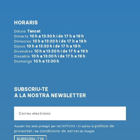
HORARIS
Dilluns
Tancat
Dimarts
10 h a 13:30 h i de 17 h a 19 h
Dimecres
10 h a 13:30 h i de 17 h a 19 h
Dijous
10 h a 13:30 h i de 17 h a 19 h
Divendres
10 h a 13:30 h i de 17 h a 19 h
Dissabte
10 h a 13:30 h i de 17 h a 19 h
Diumenge
10 h a 13:30 h
SUBSCRIU-TE
A LA NOSTRA NEWSLETTER
Correu
electrònic
política de
Aquest lloc està protegit per reCAPTCHA i hi aplica la
privacitat
condicions de servei
i les
de Google.
SUBSCRIU-T'HI