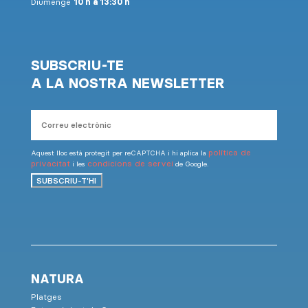
Diumenge
10 h a 13:30 h
SUBSCRIU-TE
A LA NOSTRA NEWSLETTER
Correu
electrònic
política de
Aquest lloc està protegit per reCAPTCHA i hi aplica la
privacitat
condicions de servei
i les
de Google.
SUBSCRIU-T'HI
NATURA
Platges