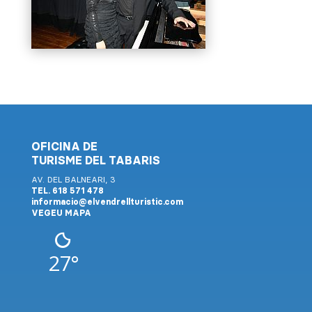
OFICINA DE
TURISME DEL TABARIS
AV. DEL BALNEARI, 3
TEL. 618 571 478
informacio@elvendrellturistic.com
VEGEU MAPA
27°