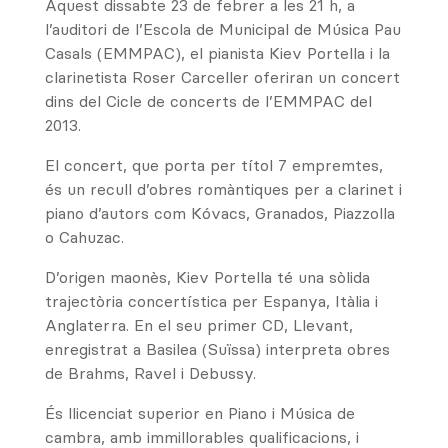
Aquest dissabte 23 de febrer a les 21 h, a
l’auditori de l’Escola de Municipal de Música Pau
Casals (EMMPAC), el pianista Kiev Portella i la
clarinetista Roser Carceller oferiran un concert
dins del Cicle de concerts de l’EMMPAC del
2013.
El concert, que porta per títol 7 empremtes,
és un recull d’obres romàntiques per a clarinet i
piano d’autors com Kóvacs, Granados, Piazzolla
o Cahuzac.
D’origen maonès, Kiev Portella té una sòlida
trajectòria concertística per Espanya, Itàlia i
Anglaterra. En el seu primer CD, Llevant,
enregistrat a Basilea (Suïssa) interpreta obres
de Brahms, Ravel i Debussy.
És llicenciat superior en Piano i Música de
cambra, amb immillorables qualificacions, i