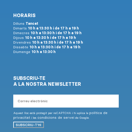
HORARIS
Dilluns
Tancat
Dimarts
10 h a 13:30 h i de 17 h a 19 h
Dimecres
10 h a 13:30 h i de 17 h a 19 h
Dijous
10 h a 13:30 h i de 17 h a 19 h
Divendres
10 h a 13:30 h i de 17 h a 19 h
Dissabte
10 h a 13:30 h i de 17 h a 19 h
Diumenge
10 h a 13:30 h
SUBSCRIU-TE
A LA NOSTRA NEWSLETTER
Correu
electrònic
política de
Aquest lloc està protegit per reCAPTCHA i hi aplica la
privacitat
condicions de servei
i les
de Google.
SUBSCRIU-T'HI