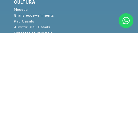
CULTURA
Museus
Grans esdeveniments
Pau Casals
Auditori Pau Casals
Espectacles culturals
Rutes Culturals
SERVEIS
Turisme familiar
Restaurants
Allotjaments
Telèfons d’interès
Premsa
Mapa