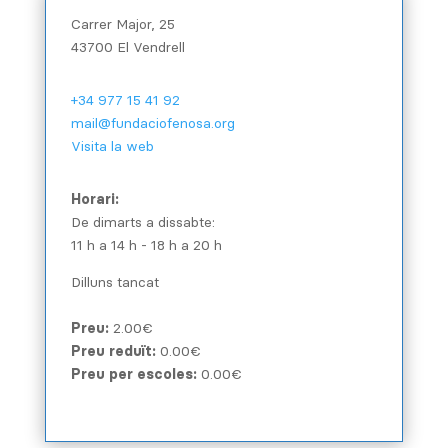
Carrer Major, 25
43700 El Vendrell
+34 977 15 41 92
mail@fundaciofenosa.org
Visita la web
Horari:
De dimarts a dissabte:
11 h a 14 h - 18 h a 20 h
Dilluns tancat
Preu:
2.00€
Preu reduït:
0.00€
Preu per escoles:
0.00€