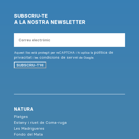
SUBSCRIU-TE
A LA NOSTRA NEWSLETTER
Correu
electrònic
política de
Aquest lloc està protegit per reCAPTCHA i hi aplica la
privacitat
condicions de servei
i les
de Google.
SUBSCRIU-T'HI
NATURA
Platges
Estany i riuet de Coma-ruga
Les Madrigueres
Fondo del Mata