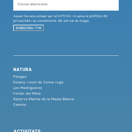
electrònic
política de
Aquest lloc està protegit per reCAPTCHA i hi aplica la
privacitat
condicions de servei
i les
de Google.
SUBSCRIU-T'HI
NATURA
Platges
Estany i riuet de Coma-ruga
Les Madrigueres
Fondo del Mata
Reserva Marina de la Masia Blanca
Camins
ACTIVITATS